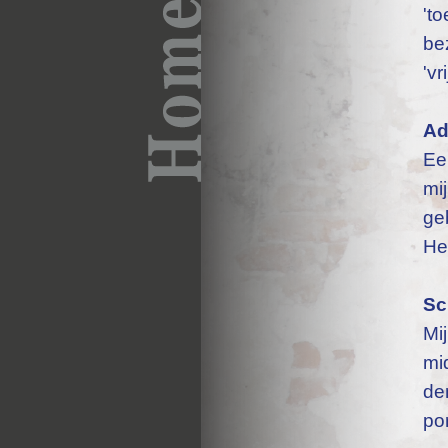
't
be
'vr
Ad
Ee
mi
ge
He
Sc
Mij
mi
de
po